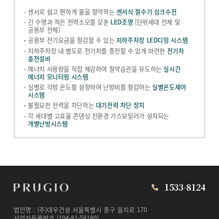
센서로 쉽고 편하게 물을 절약하는
센서식 절수기 싱크수전
긴 수명과 적은 전력소모를 갖춘
LED조명
[단위세대 전체 및
공용부 전체]
공용부 전기요금을 절감할 수 있는
지하주차장 LED디밍 시스템
지하주차장 내 별도로 전기차를 충전할 수 있게 마련한
전기차
충전설비
에너지 사용량을 직접 체감하여 절약습관을 유도하는
실시간
에너지 모니터링 시스템
실별로 각방 온도를 설정하여 난방비를 절감하는
실별온도제어
시스템
불필요한 전력을 차단하는
대기전력 차단 장치
각 세대별 고효율 콘덴싱 친환경 가스보일러가 설치되는
개별난방시스템
1533-8124
법인명 : (주)대우건설 서울특별시 중구 을지로 170
사업자등록번호 (104-81-58180)