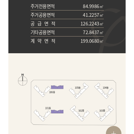
주거전용면적
84.9986㎡
주거공용면적
41.2257㎡
공
급
면
적
126.2243㎡
기타공용면적
72.8437㎡
계
약
면
적
199.0680㎡