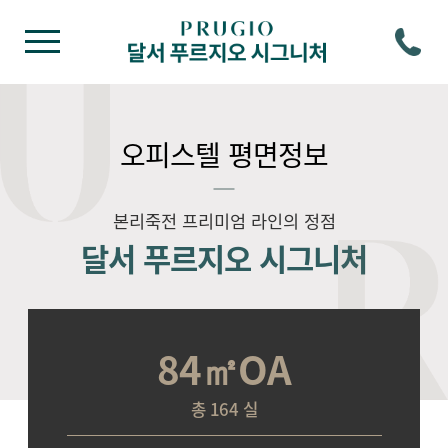
오피스텔 평면정보
본리죽전 프리미엄 라인의 정점
달서 푸르지오 시그니처
84㎡OA
총 164 실