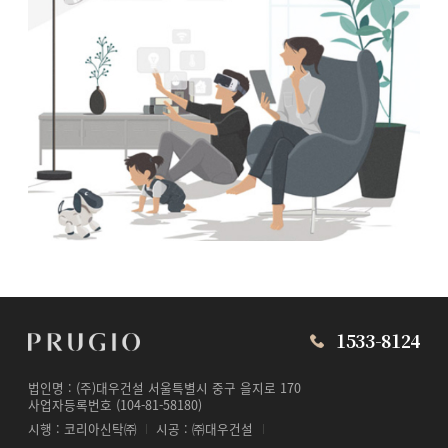
1533-8124
법인명 : (주)대우건설 서울특별시 중구 을지로 170
사업자등록번호 (104-81-58180)
시행 : 코리아신탁㈜
시공 : ㈜대우건설