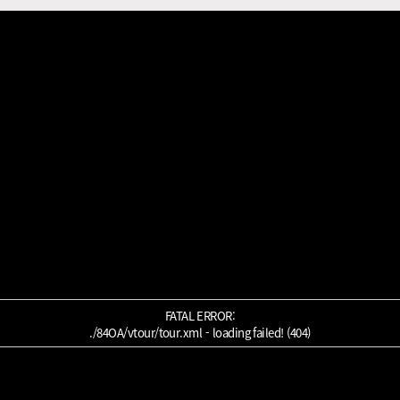
FATAL ERROR:
./84OA/vtour/tour.xml - loading failed! (404)