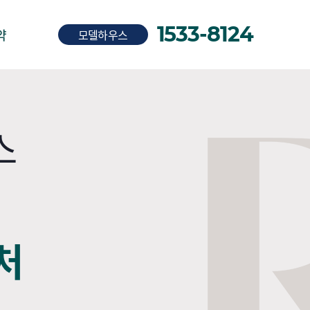
1533-8124
약
모델하우스
스
처